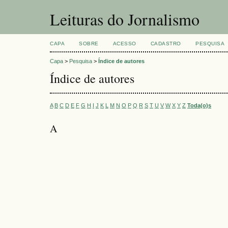
Leituras do Jornalismo
CAPA
SOBRE
ACESSO
CADASTRO
PESQUISA
Capa
>
Pesquisa
>
Índice de autores
Índice de autores
A
B
C
D
E
F
G
H
I
J
K
L
M
N
O
P
Q
R
S
T
U
V
W
X
Y
Z
Toda(o)s
A