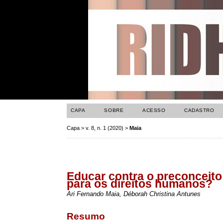
CAPA
SOBRE
ACESSO
CADASTRO
Capa
>
v. 8, n. 1 (2020)
>
Maia
Educar contra o preconceito
para os direitos humanos?
Ari Fernando Maia, Déborah Christina Antunes
Resumo