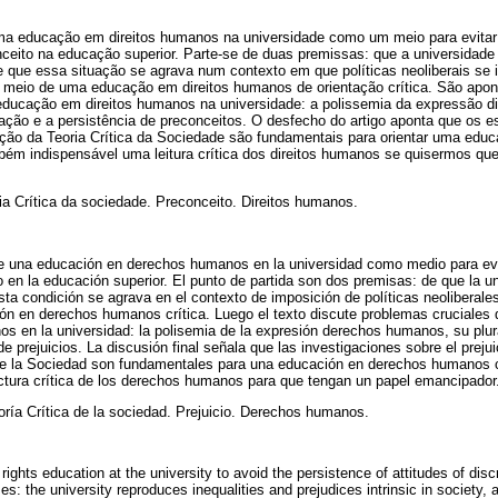
uma educação em direitos humanos na universidade como um meio para evitar
ceito na educação superior. Parte-se de duas premissas: que a universidade
e que essa situação se agrava num contexto em que políticas neoliberais se
 meio de uma educação em direitos humanos de orientação crítica. São apo
educação em direitos humanos na universidade: a polissemia da expressão di
ção e a persistência de preconceitos. O desfecho do artigo aponta que os e
ração da Teoria Crítica da Sociedade são fundamentais para orientar uma ed
mbém indispensável uma leitura crítica dos direitos humanos se quisermos qu
 Crítica da sociedade. Preconceito. Direitos humanos.
 de una educación en derechos humanos en la universidad como medio para evi
o en la educación superior. El punto de partida son dos premisas: de que la u
sta condición se agrava en el contexto de imposición de políticas neoliberale
ón en derechos humanos crítica. Luego el texto discute problemas cruciales
os en la universidad: la polisemia de la expresión derechos humanos, su plur
e prejuicios. La discusión final señala que las investigaciones sobre el preju
a de la Sociedad son fundamentales para una educación en derechos humanos c
ectura crítica de los derechos humanos para que tengan un papel emancipado
ía Crítica de la sociedad. Prejuicio. Derechos humanos.
rights education at the university to avoid the persistence of attitudes of dis
es: the university reproduces inequalities and prejudices intrinsic in society, a