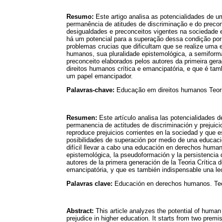
Resumo:
Este artigo analisa as potencialidades de 
permanência de atitudes de discriminação e do precon
desigualdades e preconceitos vigentes na sociedade 
há um potencial para a superação dessa condição por
problemas crucias que dificultam que se realize uma 
humanos, sua pluralidade epistemológica, a semiforma
preconceito elaborados pelos autores da primeira ge
direitos humanos crítica e emancipatória, e que é ta
um papel emancipador.
Palavras-chave:
Educação em direitos humanos Teoria
Resumen:
Este artículo analisa las potencialidades
permanencia de actitudes de discriminación y prejuici
reproduce prejuicios corrientes en la sociedad y que e
posibilidades de superación por medio de una educaci
difícil llevar a cabo una educación en derechos human
epistemológica, la pseudoformación y la persistencia d
autores de la primera generación de la Teoria Crític
emancipatória, y que es también indispensable una l
Palavras clave:
Educación en derechos humanos. Teor
Abstract:
This article analyzes the potential of human 
prejudice in higher education. It starts from two premis