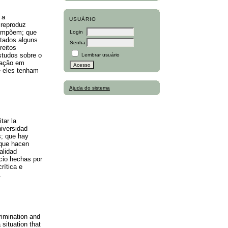
 a
USUÁRIO
 reproduz
 impõem; que
Login
ntados alguns
Senha
reitos
studos sobre o
Lembrar usuário
ucação em
e eles tenham
Ajuda do sistema
tar la
niversidad
s; que hay
 que hacen
alidad
icio hechas por
rítica e
r.
crimination and
 situation that