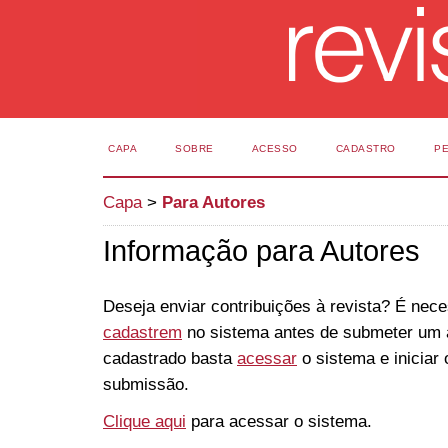
CAPA
SOBRE
ACESSO
CADASTRO
P
Capa
>
Para Autores
Informação para Autores
Deseja enviar contribuições à revista? É nece
cadastrem
no sistema antes de submeter um a
cadastrado basta
acessar
o sistema e iniciar
submissão.
Clique aqui
para acessar o sistema.