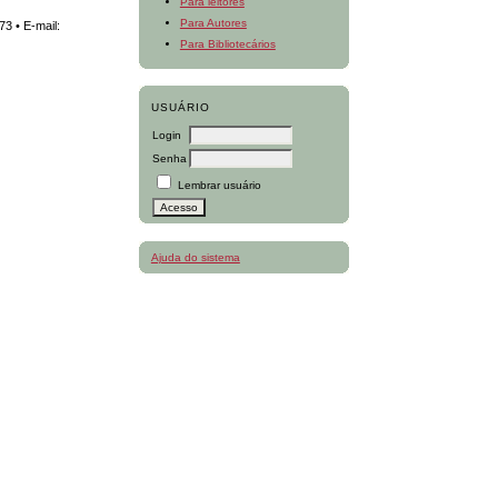
Para leitores
Para Autores
3 • E-mail:
Para Bibliotecários
USUÁRIO
Login
Senha
Lembrar usuário
Ajuda do sistema