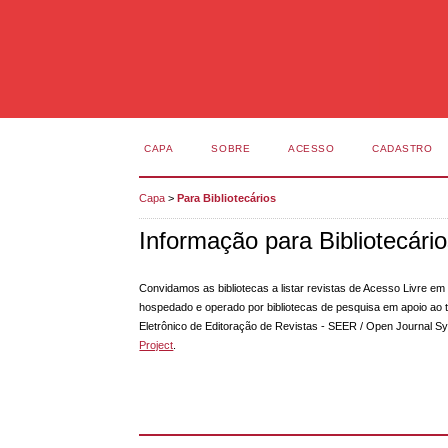
CAPA
SOBRE
ACESSO
CADASTRO
Capa
>
Para Bibliotecários
Informação para Bibliotecári
Convidamos as bibliotecas a listar revistas de Acesso Livre e
hospedado e operado por bibliotecas de pesquisa em apoio ao 
Eletrônico de Editoração de Revistas - SEER / Open Journal Sy
Project
.