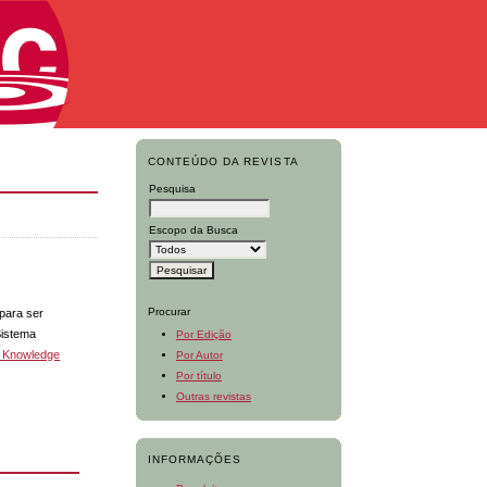
CONTEÚDO DA REVISTA
Pesquisa
Escopo da Busca
Procurar
 para ser
Sistema
Por Edição
c Knowledge
Por Autor
Por título
Outras revistas
INFORMAÇÕES