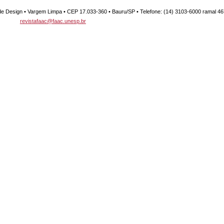
e Design • Vargem Limpa • CEP 17.033-360 • Bauru/SP • Telefone: (14) 3103-6000 ramal 467
revistafaac@faac.unesp.br