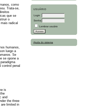
 humanos, como
eou. Trata-se,
USUÁRIO
ireitos
icas que se
Login
truir o
Senha
 mais radical
Lembrar usuário
Ajuda do sistema
rechos humanos,
 son luego a
 humanos. Se
que se opone a
l paradigma
l control penal
me is
 the
ic and
nder the three
are limited in