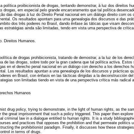
a política proibicionista de drogas, tentando demonstrar, à luz dos direitos
s drogas, em especial pelo grande encarceramento que tal política desencad
ção das drogas à luz do Direito Penal nacional em um diálogo direito com os d
ental. Os resultados apontam para uma genealogia dos discursos e das prát
âmbito dos três poderes no Brasil, dando ênfase às táticas que visam descons
as estratégias ainda são limitadas, tendo em vista uma perspectiva de crítica
ismo. Direitos Humanos.
 política de drogas prohibicionista, tratando de demostrar, a la luz de los de
a de las drogas, sobre todo por la gran cadena que tal política activa. Estos
 drogas en el derecho penal nacional en un diálogo con derecho a los derechos
ental. Los resultados apuntan a una genealogía de los discursos y prácticas 
poderes en Brasil, con énfasis en las tácticas dirigidas a la deconstrucción de
rategias son limitadas tiendo en vista de una perspectiva crítica más radical a
. Derechos Humanos
nist drug policy, trying to demonstrate, in the light of human rights, as the sa
for the great imprisonment that such a policy triggered. This paper then explore
al criminal law in a dialogue entitled to human rights. It is a study bibliograph
urses and practices that opposes the prohibition and that permeate politics u
ucting the prohibitionist paradigm. Finally, it discusses how these strategies 
control in terms of drugs.