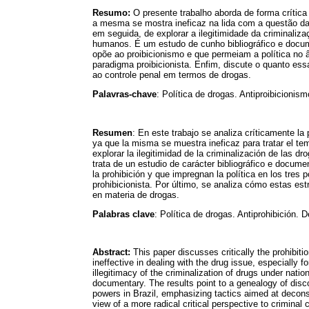
Resumo:
O presente trabalho aborda de forma crítica 
a mesma se mostra ineficaz na lida com a questão da
em seguida, de explorar a ilegitimidade da criminaliza
humanos. É um estudo de cunho bibliográfico e docum
opõe ao proibicionismo e que permeiam a política no 
paradigma proibicionista. Enfim, discute o quanto ess
ao controle penal em termos de drogas.
Palavras-chave
: Política de drogas. Antiproibicion
Resumen
: En este trabajo se analiza críticamente la
ya que la misma se muestra ineficaz para tratar el tem
explorar la ilegitimidad de la criminalización de las
trata de un estudio de carácter bibliográfico e docum
la prohibición y que impregnan la política en los tres 
prohibicionista. Por último, se analiza cómo estas est
en materia de drogas.
Palabras clave
: Política de drogas. Antiprohibición
Abstract:
This paper discusses critically the prohibitio
ineffective in dealing with the drug issue, especially 
illegitimacy of the criminalization of drugs under nation
documentary. The results point to a genealogy of disco
powers in Brazil, emphasizing tactics aimed at deconstr
view of a more radical critical perspective to criminal 