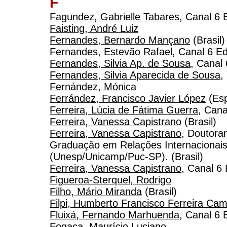
F
Fagundez, Gabrielle Tabares
, Canal 6 
Faisting, André Luiz
Fernandes, Bernardo Mançano
(Brasil)
Fernandes, Estevão Rafael
, Canal 6 Ed
Fernandes, Silvia Ap. de Sousa
, Canal 
Fernandes, Silvia Aparecida de Sousa
,
Fernández, Mónica
Ferrández, Francisco Javier López
(Es
Ferreira, Lúcia de Fátima Guerra
, Cana
Ferreira, Vanessa Capistrano
(Brasil)
Ferreira, Vanessa Capistrano
, Doutora
Graduação em Relações Internacionais
(Unesp/Unicamp/Puc-SP). (Brasil)
Ferreira, Vanessa Capistrano
, Canal 6 
Figueroa-Sterquel, Rodrigo
Filho, Mário Miranda
(Brasil)
Filpi, Humberto Francisco Ferreira Ca
Fluixá, Fernando Marhuenda
, Canal 6 
Fogaça, Maurício Luciano