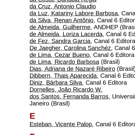
da Cruz, Antonio Claudio
da Luz, Katariny Labore Barbosa
, Cana
da Silva, Renan Antônio
, Canal 6 Edito
de Almeida, Guilherme
, ANDHEP (Brasi
de Almeida, Loriza Lacerda
, Canal 6 Ed
de Fez, Sandra Garcia
, Canal 6 Editor
De Jaegher, Carolina Sanchéz
, Canal 6
de Lima, Cezar Bueno
, Canal 6 Editora
de Lima, Ricardo Barbosa
(Brasil)
Dias, Adriana de Nazaré Ribeiro
(Brasil
Dibbern, Thais Aparecida
, Canal 6 Edit
Diniz, Bárbara Silva
, Canal 6 Editora
Dornelles, João Ricardo W.
dos Santos, Fernanda Barros
, Univers
Janeiro (Brasil)
E
Esteban, Vicente Palop
, Canal 6 Editor