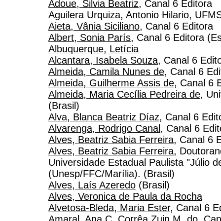
Adoue, Silvia Beatriz
, Canal 6 Editora
Aguilera Urquiza, Antonio Hilario
, UFMS 
Aieta, Vânia Siciliano
, Canal 6 Editora
Albert, Sonia París
, Canal 6 Editora (E
Albuquerque, Letícia
Alcantara, Isabela Souza
, Canal 6 Edit
Almeida, Camila Nunes de
, Canal 6 Edi
Almeida, Guilherme Assis de
, Canal 6 
Almeida, Maria Cecília Pedreira de
, Un
(Brasil)
Alva, Blanca Beatriz Díaz
, Canal 6 Edit
Alvarenga, Rodrigo Canal
, Canal 6 Edit
Alves, Beatriz Sabia Ferreira
, Canal 6 E
Alves, Beatriz Sabia Ferreira
, Doutoran
Universidade Estadual Paulista "Júlio d
(Unesp/FFC/Marília). (Brasil)
Alves, Laís Azeredo
(Brasil)
Alves, Veronica de Paula da Rocha
Alvetosa-Bleda, Maria Ester
, Canal 6 E
Amaral, Ana C. Corrêa Zuin M. do
, Can