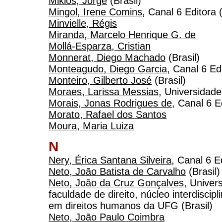
Miklos, Jorge
(Brasil)
Mingol, Irene Comins
, Canal 6 Editora
Minvielle, Régis
Miranda, Marcelo Henrique G. de
Mollá-Esparza, Cristian
Monnerat, Diego Machado
(Brasil)
Monteagudo, Diego Garcia
, Canal 6 Ed
Monteiro, Gilberto José
(Brasil)
Moraes, Larissa Messias
, Universidade
Morais, Jonas Rodrigues de
, Canal 6 Ed
Morato, Rafael dos Santos
Moura, Maria Luiza
N
Nery, Érica Santana Silveira
, Canal 6 E
Neto, João Batista de Carvalho
(Brasil)
Neto, João da Cruz Gonçalves
, Univer
faculdade de direito, núcleo interdiscip
em direitos humanos da UFG (Brasil)
Neto, João Paulo Coimbra