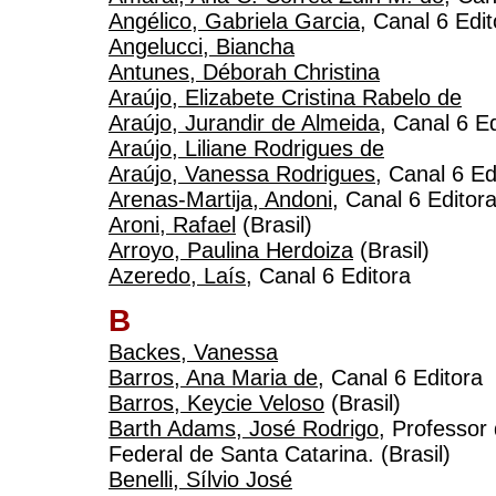
Angélico, Gabriela Garcia
, Canal 6 Edit
Angelucci, Biancha
Antunes, Déborah Christina
Araújo, Elizabete Cristina Rabelo de
Araújo, Jurandir de Almeida
, Canal 6 E
Araújo, Liliane Rodrigues de
Araújo, Vanessa Rodrigues
, Canal 6 Ed
Arenas-Martija, Andoni
, Canal 6 Editor
Aroni, Rafael
(Brasil)
Arroyo, Paulina Herdoiza
(Brasil)
Azeredo, Laís
, Canal 6 Editora
B
Backes, Vanessa
Barros, Ana Maria de
, Canal 6 Editora
Barros, Keycie Veloso
(Brasil)
Barth Adams, José Rodrigo
, Professor 
Federal de Santa Catarina. (Brasil)
Benelli, Sílvio José