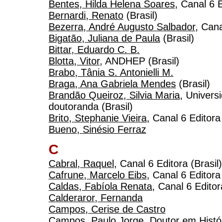
Bentes, Hilda Helena Soares
, Canal 6 
Bernardi, Renato
(Brasil)
Bezerra, André Augusto Salbador
, Cana
Bigatão, Juliana de Paula
(Brasil)
Bittar, Eduardo C. B.
Blotta, Vitor
, ANDHEP (Brasil)
Brabo, Tânia S. Antonielli M.
Braga, Ana Gabriela Mendes
(Brasil)
Brandão Queiroz, Silvia Maria
, Univers
doutoranda (Brasil)
Brito, Stephanie Vieira
, Canal 6 Editora
Bueno, Sinésio Ferraz
C
Cabral, Raquel
, Canal 6 Editora (Brasil)
Cafrune, Marcelo Eibs
, Canal 6 Editora
Caldas, Fabíola Renata
, Canal 6 Editor
Calderaror, Fernanda
Campos, Cerise de Castro
Campos, Paulo Jorge
, Doutor em Histó