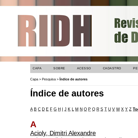
CAPA
SOBRE
ACESSO
CADASTRO
PE
Capa
>
Pesquisa
>
Índice de autores
Índice de autores
A
B
C
D
E
F
G
H
I
J
K
L
M
N
O
P
Q
R
S
T
U
V
W
X
Y
Z
To
A
Acioly, Dimitri Alexandre