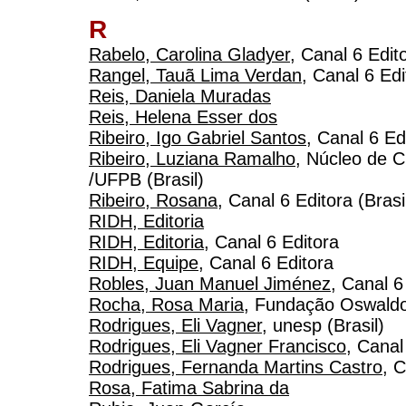
R
Rabelo, Carolina Gladyer
, Canal 6 Edit
Rangel, Tauã Lima Verdan
, Canal 6 Edi
Reis, Daniela Muradas
Reis, Helena Esser dos
Ribeiro, Igo Gabriel Santos
, Canal 6 Ed
Ribeiro, Luziana Ramalho
, Núcleo de 
/UFPB (Brasil)
Ribeiro, Rosana
, Canal 6 Editora (Brasi
RIDH, Editoria
RIDH, Editoria
, Canal 6 Editora
RIDH, Equipe
, Canal 6 Editora
Robles, Juan Manuel Jiménez
, Canal 6
Rocha, Rosa Maria
, Fundação Oswaldo 
Rodrigues, Eli Vagner
, unesp (Brasil)
Rodrigues, Eli Vagner Francisco
, Canal
Rodrigues, Fernanda Martins Castro
, 
Rosa, Fatima Sabrina da