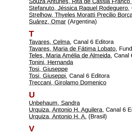
Souza Antunes, Rita de Cássia Franco
Stefanuto, Jéssica Raquel Rodeguero
,
Strelhow, Thyeles Moratti Precilio Borc
Suárez, Omar
(Argentina)
T
Tavares, Celma
, Canal 6 Editora
Tavares, Maria de Fátima Lobato
, Fun
Teles, Maria Amélia de Almeida
, Canal 
Tonini, Hernanda
Tosi, Giuseppe
Tosi, Giuseppi
, Canal 6 Editora
Treccani, Girolamo Domenico
U
Unbehaum, Sandra
Urquiza, Antonio H. Aguilera
, Canal 6 E
Urquiza, Antonio H. A.
(Brasil)
V