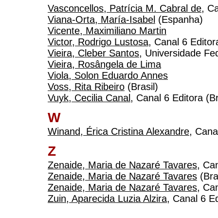
Vasconcellos, Patrícia M. Cabral de
, C
Viana-Orta, María-Isabel
(Espanha)
Vicente, Maximiliano Martin
Victor, Rodrigo Lustosa
, Canal 6 Editor
Vieira, Cleber Santos
, Universidade Fed
Vieira, Rosângela de Lima
Viola, Solon Eduardo Annes
Voss, Rita Ribeiro
(Brasil)
Vuyk, Cecilia Canal
, Canal 6 Editora (Br
W
Winand, Érica Cristina Alexandre
, Cana
Z
Zenaide, Maria de Nazaré Tavares
, Can
Zenaide, Maria de Nazaré Tavares
(Bra
Zenaide, Maria de Nazaré Tavares
, Ca
Zuin, Aparecida Luzia Alzira
, Canal 6 E