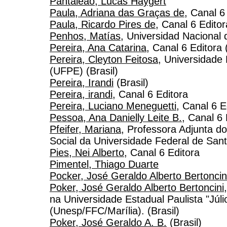
Pantaleão, Lucas Haygert
Paula, Adriana das Graças de
, Canal 6
Paula, Ricardo Pires de
, Canal 6 Editor
Penhos, Matías
, Universidad Nacional 
Pereira, Ana Catarina
, Canal 6 Editora 
Pereira, Cleyton Feitosa
, Universidade
(UFPE) (Brasil)
Pereira, Irandi
(Brasil)
Pereira, irandi
, Canal 6 Editora
Pereira, Luciano Meneguetti
, Canal 6 E
Pessoa, Ana Danielly Leite B.
, Canal 6 
Pfeifer, Mariana
, Professora Adjunta d
Social da Universidade Federal de Santa
Pies, Nei Alberto
, Canal 6 Editora
Pimentel, Thiago Duarte
Pocker, José Geraldo Alberto Bertoncin
Poker, José Geraldo Alberto Bertoncini
na Universidade Estadual Paulista "Júli
(Unesp/FFC/Marília). (Brasil)
Poker, José Geraldo A. B.
(Brasil)