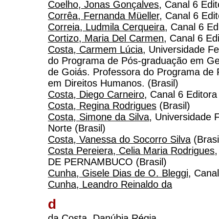
Coelho, Jonas Gonçalves
, Canal 6 Edit
Corrêa, Fernanda Müeller
, Canal 6 Edi
Correia, Ludmila Cerqueira
, Canal 6 Ed
Cortizo, Maria Del Carmen
, Canal 6 Ed
Costa, Carmem Lúcia
, Universidade Fe
do Programa de Pós-graduação em Geo
de Goiás. Professora do Programa de P
em Direitos Humanos. (Brasil)
Costa, Diego Carneiro
, Canal 6 Editora
Costa, Regina Rodrigues
(Brasil)
Costa, Simone da Silva
, Universidade 
Norte (Brasil)
Costa, Vanessa do Socorro Silva
(Brasi
Costa Pereiera, Celia Maria Rodrigues
DE PERNAMBUCO (Brasil)
Cunha, Gisele Dias de O. Bleggi
, Canal
Cunha, Leandro Reinaldo da
d
da Costa, Danúbia Régia