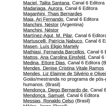
Maciel, Talita Santana
, Canal 6 Editora
Madariaga, Aurora
, Canal 6 Editora
Maganhini, Thais Bernardes
Maia, Ari Fernando
, Canal 6 Editora
Manchini, Néstor
(Argentina)
Manchini, Néstor
Martínez-Agut, M. Pilar
, Canal 6 Editor
Martuscelli, Patrícia Nabuco
, Canal 6 E
Masen, Luís Eligio Martely
Mathiasi, Fernanda Barcellos
, Canal 6 
Mattos, Ana Carolina Einsfeld
, Canal 6 
Medina, Ettore Dias
, Canal 6 Editora (B
Mendes, Denise Cristina Vitale Ramos
Mendes, Liz Elainne de Silvério e Olivei
Goiás/mestranda no programa de pós-g
humanos. (Brasil)
Mendonça, Diego Bernardo de
, Canal 6
Mendonça, Samuel
, Canal 6 Editora
Messias, Ronaldo Celso
(Brasil)