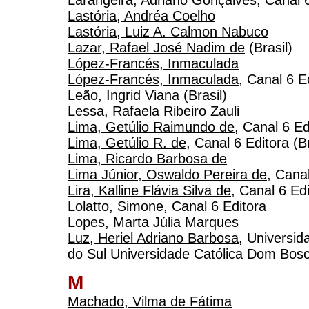
Larangeira, Adriano Gonçalves
, Canal 
Lastória, Andréa Coelho
Lastória, Luiz A. Calmon Nabuco
Lazar, Rafael José Nadim de
(Brasil)
López-Francés, Inmaculada
López-Francés, Inmaculada
, Canal 6 E
Leão, Ingrid Viana
(Brasil)
Lessa, Rafaela Ribeiro Zauli
Lima, Getúlio Raimundo de
, Canal 6 Ed
Lima, Getúlio R. de
, Canal 6 Editora (Br
Lima, Ricardo Barbosa de
Lima Júnior, Oswaldo Pereira de
, Cana
Lira, Kalline Flávia Silva de
, Canal 6 Ed
Lolatto, Simone
, Canal 6 Editora
Lopes, Marta Júlia Marques
Luz, Heriel Adriano Barbosa
, Universi
do Sul Universidade Católica Dom Bosco
M
Machado, Vilma de Fátima