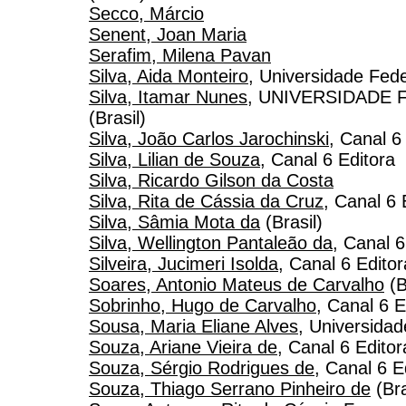
Secco, Márcio
Senent, Joan Maria
Serafim, Milena Pavan
Silva, Aida Monteiro
, Universidade Fed
Silva, Itamar Nunes
, UNIVERSIDADE 
(Brasil)
Silva, João Carlos Jarochinski
, Canal 6
Silva, Lilian de Souza
, Canal 6 Editora
Silva, Ricardo Gilson da Costa
Silva, Rita de Cássia da Cruz
, Canal 6 
Silva, Sâmia Mota da
(Brasil)
Silva, Wellington Pantaleão da
, Canal 6
Silveira, Jucimeri Isolda
, Canal 6 Editor
Soares, Antonio Mateus de Carvalho
(B
Sobrinho, Hugo de Carvalho
, Canal 6 E
Sousa, Maria Eliane Alves
, Universidad
Souza, Ariane Vieira de
, Canal 6 Editor
Souza, Sérgio Rodrigues de
, Canal 6 E
Souza, Thiago Serrano Pinheiro de
(Bra