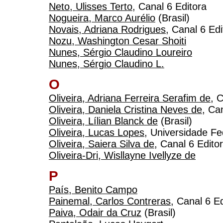
Neto, Ulisses Terto
, Canal 6 Editora
Nogueira, Marco Aurélio
(Brasil)
Novais, Adriana Rodrigues
, Canal 6 Edi
Nozu, Washington Cesar Shoiti
Nunes, Sérgio Claudino Loureiro
Nunes, Sérgio Claudino L.
O
Oliveira, Adriana Ferreira Serafim de
, 
Oliveira, Daniela Cristina Neves de
, Ca
Oliveira, Lílian Blanck de
(Brasil)
Oliveira, Lucas Lopes
, Universidade Fe
Oliveira, Saiera Silva de
, Canal 6 Edito
Oliveira-Dri, Wisllayne Ivellyze de
P
País, Benito Campo
Painemal, Carlos Contreras
, Canal 6 E
Paiva, Odair da Cruz
(Brasil)