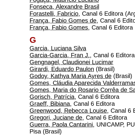
Fonseca, Alexandre Brasil
Forastelli, Fabricio
, Canal 6 Editora (Ar
França, Fabio Gomes de
, Canal 6 Edit
França, Fabio Gomes
, Canal 6 Editora 
G
Garcia, Luciana Silva
Garcia-Garcia, Fran J.
, Canal 6 Editora
Gengnagel, Claudionei Lucimar
Girardi, Eduardo Paulon
(Brasil)
Godoy, Kathya Maria Ayres de
(Brasil)
Gomes, Cláudia Aparecida Valderrama
Gomes, Maria do Rosario Corrêa de Sa
Gorisch, Patrícia
, Canal 6 Editora
Graeff, Bibiana
, Canal 6 Editora
Greenwood, Rebecca Louise
, Canal 6 
Gregori, Juciane de
, Canal 6 Editora
Guerra, Paola Cantarini
, UNICAMP, PU
Pisa (Brasil)