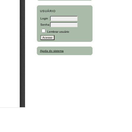
USUÁRIO
Login
Senha
Lembrar usuário
Ajuda do sistema