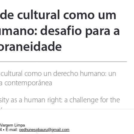
• Vargem Limpa
64 •
E-mail:
oedhunespbauru@gmail.com