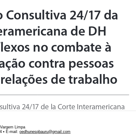
• Vargem Limpa
64 •
E-mail:
oedhunespbauru@gmail.com