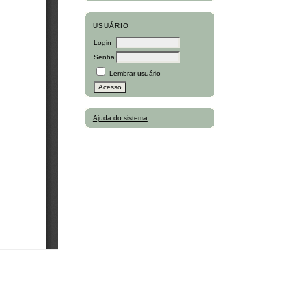
USUÁRIO
Login
Senha
Lembrar usuário
Ajuda do sistema