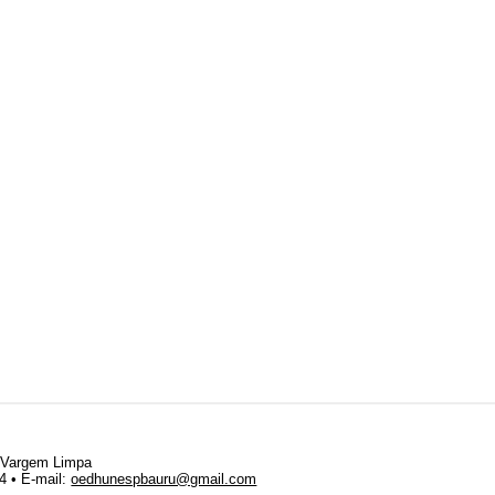
• Vargem Limpa
64 •
E-mail:
oedhunespbauru@gmail.com