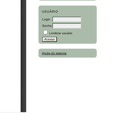
USUÁRIO
Login
Senha
Lembrar usuário
Ajuda do sistema